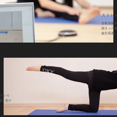
ストレ
柔軟体操
固まった
血行促進
インで
緒に受け