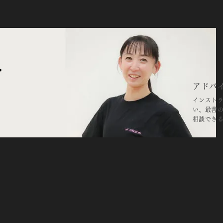
アドバ
インスト
い、最善
相談でき