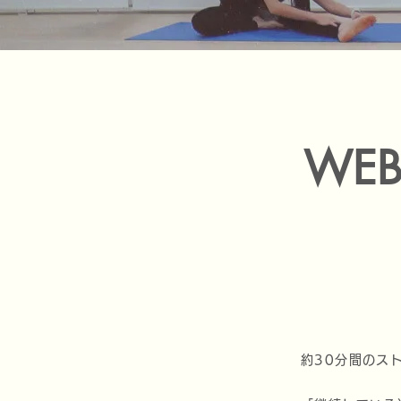
WE
約30分間のス